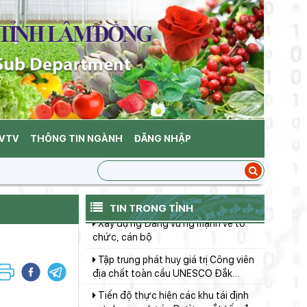
nhanh tiến độ xây dựng dự án
Chung cư sông Cà Ty
Chủ tịch UBND tỉnh đối thoại với
gần 5000 nông dân: Tháo gỡ vướng
mắc, thúc đẩy nông nghiệp bền
Hội đồng Sáng kiến tỉnh thống nhất
vững
79 sáng kiến đạt hiệu quả áp dụng,
khả năng nhân rộng cấp tỉnh
Phiên họp lần thứ 24 Ban chỉ đạo
quốc gia về chống khai thác hải sản
bất hợp pháp, không báo cáo và
Phó Chủ tịch UBND tỉnh Nguyễn
BVTV
THÔNG TIN NGÀNH
ĐĂNG NHẬP
không theo quy định (IUU)
Minh kiểm tra, đôn đốc tiến độ triển
khai các dự án giao thông trọng
Xây dựng Đảng vững mạnh về tổ
điểm khu vực Đông Nam tỉnh
chức, cán bộ
TIN TRONG TỈNH
Tập trung phát huy giá trị Công viên
địa chất toàn cầu UNESCO Đắk
Nông, hướng tới phát triển bền vững
Tiến độ thực hiện các khu tái định
cư phục vụ dự án Đường sắt tốc độ
cao trên trục Bắc - Nam đoạn qua địa
Chủ tịch UBND tỉnh Hồ Văn Mười
bàn tỉnh
kiểm tra tiến độ Dự án nâng cấp