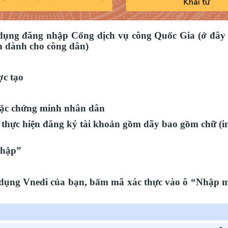
dụng đăng nhập Cổng dịch vụ công Quốc Gia (ở đây t
n dành cho công dân)
ợc tạo
hoặc chứng minh nhân dân
i thực hiện đăng ký tài khoản gồm dãy bao gồm chữ (i
nhập”
ng dụng Vnedi của bạn, bấm mã xác thực vào ô “Nhập