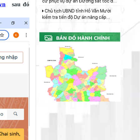
Quốc lộ 28B
.vn
sau đó
Lâm Đồng: Tháo gỡ khó khăn, thúc
đẩy triển khai các dự án điện mặt trời
nổi
Họp thảo luận Kế hoạch tổ chức
Chương trình Hòa âm Cồng chiêng
Đông Nam Á năm 2025
Phó Chủ tịch UBND tỉnh Lê Trọng
Yên chỉ đạo đẩy nhanh tiến độ giải
ngân và giải phóng mặt bằng các dự
Tháo gỡ khó khăn, vướng mắc Khu
án trọng điểm
chung cư nhà ở xã hội Tiến Lợi, xã
Tuyên Quang
UBND tỉnh làm việc với Ban Quản lý
dự án đầu tư xây dựng số 1 về tiến
độ giải ngân vốn đầu tư công
Lãnh đạo UBND tỉnh nghe báo cáo
tình hình triển khai các dự án nghĩa
trang sinh thái, nhà hỏa táng
HĐND tỉnh họp thẩm tra các báo
cáo, tờ trình, dự thảo nghị quyết
trình Kỳ họp thứ 7 HĐND tỉnh
Phó Thủ tướng Mai Văn Chính: Huy
động tổng lực khắc phục hậu quả
thiên tai, sớm ổn định đời sống Nhân
Lâm Đồng quyết tâm hoàn thành
dân Lâm Đồng