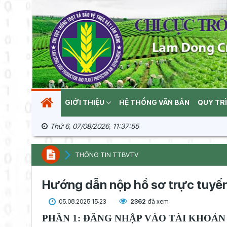
GIỚI THIỆU
HỆ THỐNG VĂN BẢN
QUY TR
Thứ 6, 07/08/2026, 11:37:57
THÔNG TIN TTBVTV
Hướng dẫn nộp hồ sơ trực tuyến
05.08.2025 15:23
2362
đã xem
PHẦN 1: ĐĂNG NHẬP VÀO TÀI KHOẢN