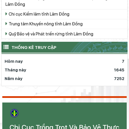
Lâm Đồng
Chi cục Kiểm lâm tỉnh Lâm Đồng
Trung tâm Khuyến nông tỉnh Lâm Đồng
Quỹ Bảo vệ và Phát triển rừng tỉnh Lâm Đồng
THỐNG KÊ TRUY CẬP
Hôm nay
7
Tháng này
1645
Năm này
7252
Chi Cục Trồng Trọt Và Bảo Vệ Thực