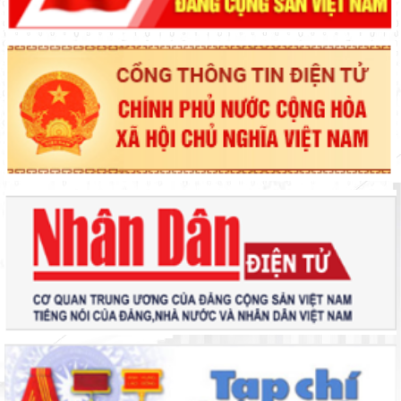
Lãnh đạo UBND tỉnh nghe báo cáo tình hình triển khai các dự
án nghĩa trang sinh thái, nhà hỏa táng
HĐND tỉnh họp thẩm tra các báo cáo, tờ trình, dự thảo nghị
quyết trình Kỳ họp thứ 7 HĐND tỉnh
Phó Thủ tướng Mai Văn Chính: Huy động tổng lực khắc phục
hậu quả thiên tai, sớm ổn định đời sống Nhân dân Lâm Đồng
Lâm Đồng quyết tâm hoàn thành sớm nhất “Chiến dịch Quang
Trung”
Chuẩn bị chu đáo Lễ khởi công dự án đầu tư xây dựng đường
bộ cao tốc Tân Phú - Bảo Lộc
Lâm Đồng chính thức khởi động “Chiến dịch Quang Trung”
Tập trung tháo gỡ khó khăn, đẩy nhanh tiến độ xây dựng dự án
Chung cư sông Cà Ty
Chủ tịch UBND tỉnh đối thoại với gần 5000 nông dân: Tháo gỡ
vướng mắc, thúc đẩy nông nghiệp bền vững
Hội đồng Sáng kiến tỉnh thống nhất 79 sáng kiến đạt hiệu quả
áp dụng, khả năng nhân rộng cấp tỉnh