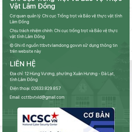
Vật Lâm Đồng
Cơ quan quản lý: Chi cục Trồng trọt và Bảo vệ thực vật tỉnh
Lâm Đồng
Chịu trách nhiệm chính: Chi cục trồng trọt và Bảo vệ thực
vật tỉnh Lâm Đồng
© Ghi rõ nguồn ttbvtv.lamdong.gov.vn sử dụng thông tin
trên website này
LIÊN HỆ
Địa chỉ: 12 Hùng Vương, phường Xuân Hương - Đà Lạt,
tỉnh Lâm Đồng
Điện thoại: 02633.829.857
Email: ccttbvtvld@gmail.com