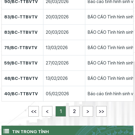
90/BC-TTBVTV
26/03/2026
Báo cáo tình hình sinh v
83/BC-TTBVTV
20/03/2026
BÁO CÁO Tình hình sinh 
83/BC-TTBVTV
20/03/2026
BÁO CÁO Tình hình sinh 
75/BC-TTBVTV
13/03/2026
BÁO CÁO Tình hình sinh 
59/BC-TTBVTV
27/02/2026
BÁO CÁO Tình hình sinh 
48/BC-TTBVTV
13/02/2026
BÁO CÁO Tình hình sinh 
40/BC-TTBVTV
05/02/2026
Báo cáo tình hình sinh v
<<
<
1
2
>
>>
HĐND tỉnh họp thẩm tra các báo cáo, tờ trình, dự thảo nghị
quyết trình Kỳ họp thứ 7 HĐND tỉnh
TIN TRONG TỈNH