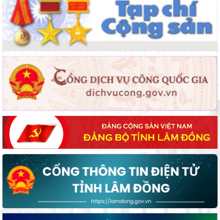
Phiên họp lần thứ 24 Ban chỉ đạo quốc gia về chống khai thác
hải sản bất hợp pháp, không báo cáo và không theo quy định
(IUU)
Phó Chủ tịch UBND tỉnh Nguyễn Minh kiểm tra, đôn đốc tiến độ
triển khai các dự án giao thông trọng điểm khu vực Đông Nam
tỉnh
Xây dựng Đảng vững mạnh về tổ chức, cán bộ
Tập trung phát huy giá trị Công viên địa chất toàn cầu UNESCO
Đắk Nông, hướng tới phát triển bền vững
Tiến độ thực hiện các khu tái định cư phục vụ dự án Đường
sắt tốc độ cao trên trục Bắc - Nam đoạn qua địa bàn tỉnh
Chủ tịch UBND tỉnh Hồ Văn Mười kiểm tra tiến độ Dự án nâng
cấp Quốc lộ 28B
Lâm Đồng: Tháo gỡ khó khăn, thúc đẩy triển khai các dự án
điện mặt trời nổi
Họp thảo luận Kế hoạch tổ chức Chương trình Hòa âm Cồng
chiêng Đông Nam Á năm 2025
Phó Chủ tịch UBND tỉnh Lê Trọng Yên chỉ đạo đẩy nhanh tiến
độ giải ngân và giải phóng mặt bằng các dự án trọng điểm