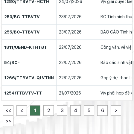
1280/TTBVTV-HCTH
24/07/2026
V/v giải quyết ki
253/BC-TTBVTV
23/07/2026
BC Tình hình thự
255/BC-TTBVTV
23/07/2026
BÁO CÁO Tình hìn
1811/UBND-KTHTĐT
22/07/2026
Công văn: về việ
54/BC-
22/07/2026
Báo cáo sinh vật 
1266/TTBVTV-QLVTNN
22/07/2026
Góp ý dự thảo Lu
1254/TTBVTV-TT
21/07/2026
V/v phối hợp đề xu
<<
<
1
2
3
4
5
6
>
>>
HĐND tỉnh họp thẩm tra các báo cáo, tờ trình, dự thảo nghị
quyết trình Kỳ họp thứ 7 HĐND tỉnh