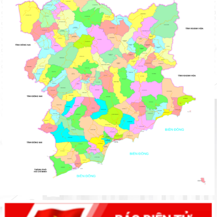
tỉnh
Xây dựng Đảng vững mạnh về tổ chức, cán bộ
Tập trung phát huy giá trị Công viên địa chất toàn cầu UNESCO
Đắk Nông, hướng tới phát triển bền vững
Tiến độ thực hiện các khu tái định cư phục vụ dự án Đường
sắt tốc độ cao trên trục Bắc - Nam đoạn qua địa bàn tỉnh
Chủ tịch UBND tỉnh Hồ Văn Mười kiểm tra tiến độ Dự án nâng
cấp Quốc lộ 28B
Lâm Đồng: Tháo gỡ khó khăn, thúc đẩy triển khai các dự án
điện mặt trời nổi
Họp thảo luận Kế hoạch tổ chức Chương trình Hòa âm Cồng
chiêng Đông Nam Á năm 2025
Phó Chủ tịch UBND tỉnh Lê Trọng Yên chỉ đạo đẩy nhanh tiến
độ giải ngân và giải phóng mặt bằng các dự án trọng điểm
Tháo gỡ khó khăn, vướng mắc Khu chung cư nhà ở xã hội Tiến
Lợi, xã Tuyên Quang
UBND tỉnh làm việc với Ban Quản lý dự án đầu tư xây dựng số 1
về tiến độ giải ngân vốn đầu tư công