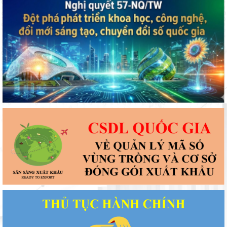
Tháo gỡ khó khăn, vướng mắc Khu chung cư nhà ở xã hội Tiến
Lợi, xã Tuyên Quang
UBND tỉnh làm việc với Ban Quản lý dự án đầu tư xây dựng số 1
về tiến độ giải ngân vốn đầu tư công
Lãnh đạo UBND tỉnh nghe báo cáo tình hình triển khai các dự
án nghĩa trang sinh thái, nhà hỏa táng