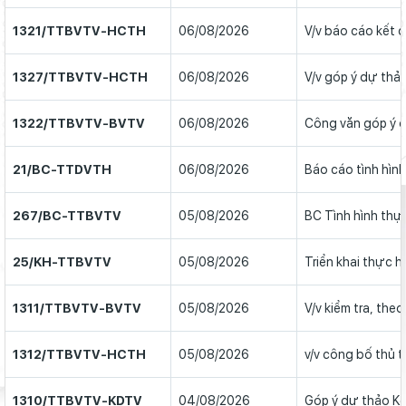
1321/TTBVTV-HCTH
06/08/2026
V/v báo cáo kết
1327/TTBVTV-HCTH
06/08/2026
V/v góp ý dự thả
1322/TTBVTV-BVTV
06/08/2026
Công văn góp ý d
21/BC-TTDVTH
06/08/2026
Báo cáo tình hình
267/BC-TTBVTV
05/08/2026
BC Tình hình thự
25/KH-TTBVTV
05/08/2026
Triển khai thực h
1311/TTBVTV-BVTV
05/08/2026
V/v kiểm tra, the
1312/TTBVTV-HCTH
05/08/2026
v/v công bố thủ 
1310/TTBVTV-KDTV
04/08/2026
Góp ý dự thảo Kế