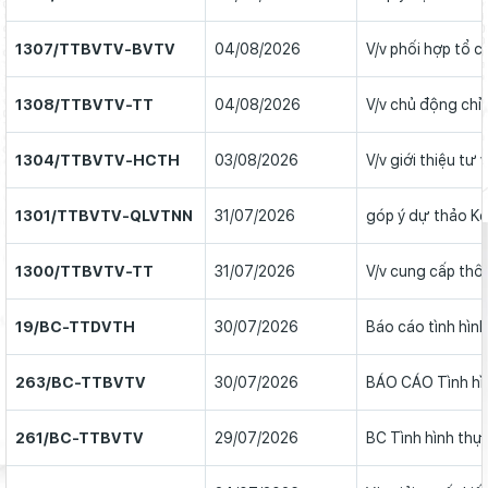
1307/TTBVTV-BVTV
04/08/2026
V/v phối hợp tổ 
1308/TTBVTV-TT
04/08/2026
V/v chủ động chỉ 
1304/TTBVTV-HCTH
03/08/2026
V/v giới thiệu tư
1301/TTBVTV-QLVTNN
31/07/2026
góp ý dự thảo Kế
1300/TTBVTV-TT
31/07/2026
V/v cung cấp thôn
19/BC-TTDVTH
30/07/2026
Báo cáo tình hình
263/BC-TTBVTV
30/07/2026
BÁO CÁO Tình hìn
261/BC-TTBVTV
29/07/2026
BC Tình hình thự