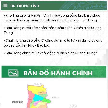
Phó Thủ tướng Mai Văn Chính: Huy động tổng lực khắc phục
TIN TRONG TỈNH
hậu quả thiên tai, sớm ổn định đời sống Nhân dân Lâm Đồng
Lâm Đồng quyết tâm hoàn thành sớm nhất “Chiến dịch Quang
Trung”
Chuẩn bị chu đáo Lễ khởi công dự án đầu tư xây dựng đường
bộ cao tốc Tân Phú - Bảo Lộc
Lâm Đồng chính thức khởi động “Chiến dịch Quang Trung”
Tập trung tháo gỡ khó khăn, đẩy nhanh tiến độ xây dựng dự án
Chung cư sông Cà Ty
Chủ tịch UBND tỉnh đối thoại với gần 5000 nông dân: Tháo gỡ
vướng mắc, thúc đẩy nông nghiệp bền vững
Hội đồng Sáng kiến tỉnh thống nhất 79 sáng kiến đạt hiệu quả
áp dụng, khả năng nhân rộng cấp tỉnh
Phiên họp lần thứ 24 Ban chỉ đạo quốc gia về chống khai thác
hải sản bất hợp pháp, không báo cáo và không theo quy định
(IUU)
Phó Chủ tịch UBND tỉnh Nguyễn Minh kiểm tra, đôn đốc tiến độ
triển khai các dự án giao thông trọng điểm khu vực Đông Nam