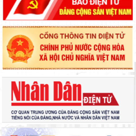
Lãnh đạo UBND tỉnh nghe báo cáo tình hình triển khai các dự
án nghĩa trang sinh thái, nhà hỏa táng
HĐND tỉnh họp thẩm tra các báo cáo, tờ trình, dự thảo nghị
quyết trình Kỳ họp thứ 7 HĐND tỉnh
Phó Thủ tướng Mai Văn Chính: Huy động tổng lực khắc phục
hậu quả thiên tai, sớm ổn định đời sống Nhân dân Lâm Đồng
Lâm Đồng quyết tâm hoàn thành sớm nhất “Chiến dịch Quang
Trung”
Chuẩn bị chu đáo Lễ khởi công dự án đầu tư xây dựng đường
bộ cao tốc Tân Phú - Bảo Lộc
Lâm Đồng chính thức khởi động “Chiến dịch Quang Trung”
Tập trung tháo gỡ khó khăn, đẩy nhanh tiến độ xây dựng dự án
Chung cư sông Cà Ty
Chủ tịch UBND tỉnh đối thoại với gần 5000 nông dân: Tháo gỡ
vướng mắc, thúc đẩy nông nghiệp bền vững
Hội đồng Sáng kiến tỉnh thống nhất 79 sáng kiến đạt hiệu quả
áp dụng, khả năng nhân rộng cấp tỉnh