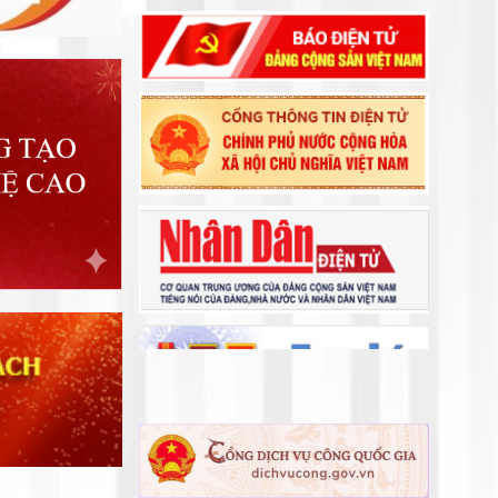
Phó Thủ tướng Mai Văn Chính: Huy
động tổng lực khắc phục hậu quả
thiên tai, sớm ổn định đời sống Nhân
Lâm Đồng quyết tâm hoàn thành
dân Lâm Đồng
sớm nhất “Chiến dịch Quang Trung”
Chuẩn bị chu đáo Lễ khởi công dự
án đầu tư xây dựng đường bộ cao
tốc Tân Phú - Bảo Lộc