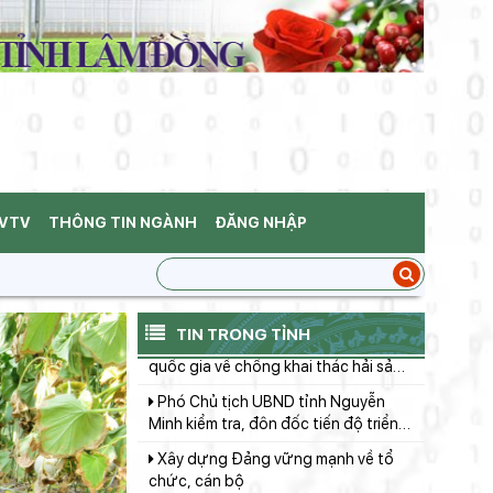
Lâm Đồng chính thức khởi động
“Chiến dịch Quang Trung”
Tập trung tháo gỡ khó khăn, đẩy
nhanh tiến độ xây dựng dự án
Chung cư sông Cà Ty
Chủ tịch UBND tỉnh đối thoại với
gần 5000 nông dân: Tháo gỡ vướng
mắc, thúc đẩy nông nghiệp bền
Hội đồng Sáng kiến tỉnh thống nhất
vững
79 sáng kiến đạt hiệu quả áp dụng,
BVTV
THÔNG TIN NGÀNH
ĐĂNG NHẬP
khả năng nhân rộng cấp tỉnh
Phiên họp lần thứ 24 Ban chỉ đạo
quốc gia về chống khai thác hải sản
bất hợp pháp, không báo cáo và
Phó Chủ tịch UBND tỉnh Nguyễn
không theo quy định (IUU)
Minh kiểm tra, đôn đốc tiến độ triển
TIN TRONG TỈNH
khai các dự án giao thông trọng
Xây dựng Đảng vững mạnh về tổ
điểm khu vực Đông Nam tỉnh
chức, cán bộ
Tập trung phát huy giá trị Công viên
địa chất toàn cầu UNESCO Đắk
Nông, hướng tới phát triển bền vững
Tiến độ thực hiện các khu tái định
cư phục vụ dự án Đường sắt tốc độ