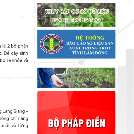
 là 2 bộ phận
t. Để cây sinh
 bộ rễ khỏe và
 Lang Biang -
hông chỉ nâng
 xuất và từng