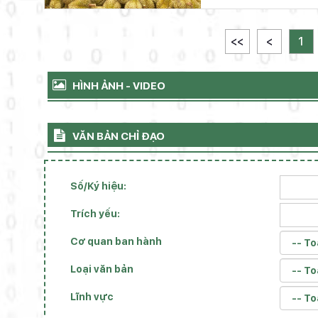
<<
<
1
HÌNH ẢNH - VIDEO
VĂN BẢN CHỈ ĐẠO
Số/Ký hiệu:
Trích yếu:
Cơ quan ban hành
Loại văn bản
Lĩnh vực