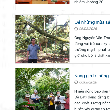
nhiễm khoảng 20 ...
Để những mùa sầu
06/08/2026
Ông Nguyễn Văn Thạnh
đóng vai trò cực kỳ 
trưởng mạnh, phát tr
giữ cho bộ lá thật xan
Nâng giá trị nôn
06/08/2026
Nhiều đồng bào dân t
Đà Lạt) đang từng bư
cao chất lượng nông
bước xây dựng thương