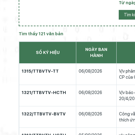
Từ ngà
Tìm k
Tìm thấy 121 văn bản
NGÀY BAN
SỐ KÝ HIỆU
HÀNH
1315/TTBVTV-TT
06/08/2026
V/v phâ
CP của 
1321/TTBVTV-HCTH
06/08/2026
V/v báo
20/4/20
1322/TTBVTV-BVTV
06/08/2026
Công vă
thích ứn