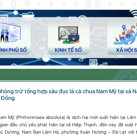
g trừ tổng hợp sâu đục lá cà chua Nam Mỹ tại xã Nam Ban
m Đồng
am Mỹ (Phthorimaea absoluta) là dịch hại mới xuất hiện tại Lâm
gian đầu chủ yếu phát hiện tại xã Hiệp Thạnh, đến nay đã xuất h
ạc Dương, Nam Ban Lâm Hà, phường Xuân Hương – Đà Lạt với t