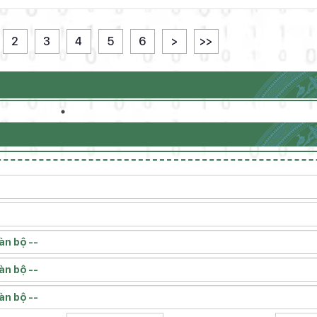
2
3
4
5
6
>
>>