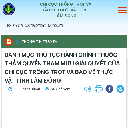
CHI CỤC TRỒNG TRỌT VÀ
BẢO VỆ THỰC VẬT TỈNH
LÂM ĐỒNG
Thứ 6, 07/08/2026, 12:52:36
THÔNG TIN TTBVTV
DANH MỤC THỦ TỤC HÀNH CHÍNH THUỘC
THẦM QUYỀN THAM MƯU GIẢI QUYẾT CỦA
CHI CỤC TRỒNG TRỌT VÀ BẢO VỆ THỰC
VẬT TỈNH LÂM ĐỒNG
16.09.2025 08:46
597
đã xem