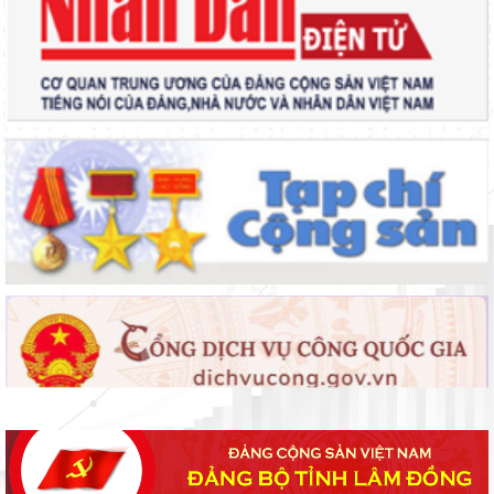
Tháo gỡ khó khăn, vướng mắc Khu chung cư nhà ở xã hội Tiến
Lợi, xã Tuyên Quang
UBND tỉnh làm việc với Ban Quản lý dự án đầu tư xây dựng số 1
về tiến độ giải ngân vốn đầu tư công
Lãnh đạo UBND tỉnh nghe báo cáo tình hình triển khai các dự
án nghĩa trang sinh thái, nhà hỏa táng