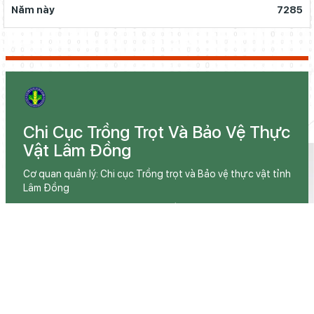
Năm này
7285
Chi Cục Trồng Trọt Và Bảo Vệ Thực
Vật Lâm Đồng
Cơ quan quản lý: Chi cục Trồng trọt và Bảo vệ thực vật tỉnh
Lâm Đồng
Chịu trách nhiệm chính: Chi cục trồng trọt và Bảo vệ thực
vật tỉnh Lâm Đồng
© Ghi rõ nguồn ttbvtv.lamdong.gov.vn sử dụng thông tin
trên website này
LIÊN HỆ
Địa chỉ: 12 Hùng Vương, phường Xuân Hương - Đà Lạt,