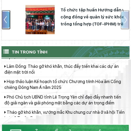
Xây dựng Đảng vững mạnh về tổ chức, cán bộ
Tổ chức tập huấn Hướng dẫn viên
Tập trung phát huy giá trị Công viên địa chất toàn cầu UNESCO
Đắk Nông, hướng tới phát triển bền vững
cộng đồng về quản lý sức khỏe cây
trồng tổng hợp (TOF-IPHM) trên cây cà
Tiến độ thực hiện các khu tái định cư phục vụ dự án Đường
phê
sắt tốc độ cao trên trục Bắc - Nam đoạn qua địa bàn tỉnh
Chủ tịch UBND tỉnh Hồ Văn Mười kiểm tra tiến độ Dự án nâng
cấp Quốc lộ 28B
TIN TRONG TỈNH
Lâm Đồng: Tháo gỡ khó khăn, thúc đẩy triển khai các dự án
điện mặt trời nổi
Họp thảo luận Kế hoạch tổ chức Chương trình Hòa âm Cồng
chiêng Đông Nam Á năm 2025
Phó Chủ tịch UBND tỉnh Lê Trọng Yên chỉ đạo đẩy nhanh tiến
độ giải ngân và giải phóng mặt bằng các dự án trọng điểm
Tháo gỡ khó khăn, vướng mắc Khu chung cư nhà ở xã hội Tiến
Lợi, xã Tuyên Quang
UBND tỉnh làm việc với Ban Quản lý dự án đầu tư xây dựng số 1
về tiến độ giải ngân vốn đầu tư công