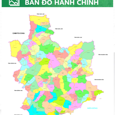
Lãnh đạo UBND tỉnh nghe báo cáo tình hình triển khai các dự
án nghĩa trang sinh thái, nhà hỏa táng
HĐND tỉnh họp thẩm tra các báo cáo, tờ trình, dự thảo nghị
quyết trình Kỳ họp thứ 7 HĐND tỉnh
Phó Thủ tướng Mai Văn Chính: Huy động tổng lực khắc phục
hậu quả thiên tai, sớm ổn định đời sống Nhân dân Lâm Đồng
Lâm Đồng quyết tâm hoàn thành sớm nhất “Chiến dịch Quang
Trung”
Chuẩn bị chu đáo Lễ khởi công dự án đầu tư xây dựng đường
bộ cao tốc Tân Phú - Bảo Lộc
Lâm Đồng chính thức khởi động “Chiến dịch Quang Trung”
Tập trung tháo gỡ khó khăn, đẩy nhanh tiến độ xây dựng dự án
Chung cư sông Cà Ty
Chủ tịch UBND tỉnh đối thoại với gần 5000 nông dân: Tháo gỡ
vướng mắc, thúc đẩy nông nghiệp bền vững
Hội đồng Sáng kiến tỉnh thống nhất 79 sáng kiến đạt hiệu quả
áp dụng, khả năng nhân rộng cấp tỉnh