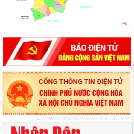
Phiên họp lần thứ 24 Ban chỉ đạo quốc gia về chống khai thác
hải sản bất hợp pháp, không báo cáo và không theo quy định
(IUU)
Phó Chủ tịch UBND tỉnh Nguyễn Minh kiểm tra, đôn đốc tiến độ
triển khai các dự án giao thông trọng điểm khu vực Đông Nam
tỉnh
Xây dựng Đảng vững mạnh về tổ chức, cán bộ
Tập trung phát huy giá trị Công viên địa chất toàn cầu UNESCO
Đắk Nông, hướng tới phát triển bền vững
Tiến độ thực hiện các khu tái định cư phục vụ dự án Đường
sắt tốc độ cao trên trục Bắc - Nam đoạn qua địa bàn tỉnh
Chủ tịch UBND tỉnh Hồ Văn Mười kiểm tra tiến độ Dự án nâng
cấp Quốc lộ 28B
Lâm Đồng: Tháo gỡ khó khăn, thúc đẩy triển khai các dự án
điện mặt trời nổi
Họp thảo luận Kế hoạch tổ chức Chương trình Hòa âm Cồng
chiêng Đông Nam Á năm 2025
Phó Chủ tịch UBND tỉnh Lê Trọng Yên chỉ đạo đẩy nhanh tiến
độ giải ngân và giải phóng mặt bằng các dự án trọng điểm